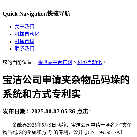
Quick Navigation
快捷导航
关于我们
机械自动化
机械百科
联系我们
您的当前位置：
金世豪平台官网
>
机械自动化
>
宝洁公司申请夹杂物品码垛的
系统和方式专利实
发布日期：
2025-08-07 05:36
点击：
金融界2025年5月9日动静，宝洁公司申请一项名为“夹杂
物品码垛的系统和方式”的专利，公开号CN119929517A！