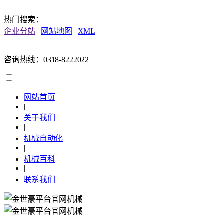
热门搜索：
企业分站
|
网站地图
|
XML
咨询热线：0318-8222022
网站首页
|
关于我们
|
机械自动化
|
机械百科
|
联系我们